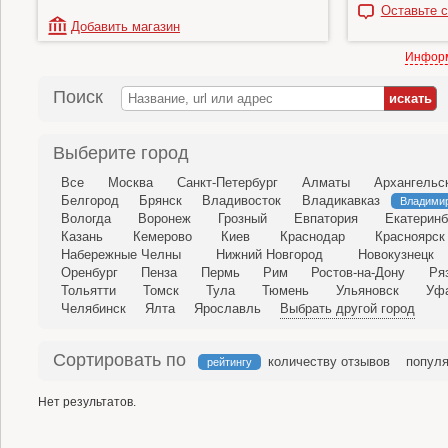
Оставьте с
Добавить магазин
Информ
Поиск
Выберите город
Все
Москва
Санкт-Петербург
Алматы
Архангельс
Белгород
Брянск
Владивосток
Владикавказ
Владими
Вологда
Воронеж
Грозный
Евпатория
Екатеринб
Казань
Кемерово
Киев
Краснодар
Красноярск
Набережные Челны
Нижний Новгород
Новокузнецк
Оренбург
Пенза
Пермь
Рим
Ростов-на-Дону
Ря
Тольятти
Томск
Тула
Тюмень
Ульяновск
Уф
Челябинск
Ялта
Ярославль
Выбрать другой город
Сортировать по
количеству отзывов
популя
рейтингу
Нет результатов.