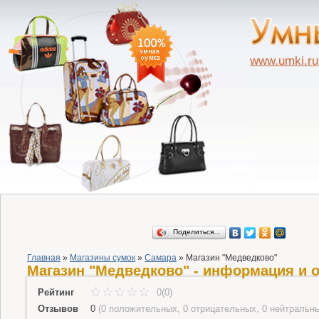
www.umki.ru
Поделиться…
Главная
»
Магазины сумок
»
Самара
»
Магазин "Медведково"
Магазин "Медведково" - информация и 
Рейтинг
0(0)
Отзывов
0
(
0 положительных
,
0 отрицательных
,
0 нейтральн