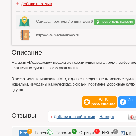
+
Добавить отзыв
Самара, проспект Ленина, дом 6
посмотреть на карте
http://www.medvedkovo.ru
Описание
Магазин «Медведково» предлагает своим клиентам широкий выбор мод
практичных сумок на все случаи жизни.
В ассортименте магазина «Медведково» представлены женские сумки, м
кошельки, чемоданы на колесиках, рюкзаки, портмоне, дорожные сумк
другое.
V.I.P.
Инф
размещение
Отзывы
+
Добавить свой отзыв
Наверх
0
0
0
0
Все
Полезн
Положит
Отрицат
Нейтр
ВК